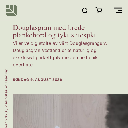
Hopp
rett
Main
til
innholdet
Douglasgran med brede
Men
plankebord og tykt slitesjikt
Vi er veldig stolte av vårt Douglasgrangulv.
Douglasgran Vestland er et naturlig og
eksklusivt parkettgulv med en helt unik
overflate.
2 minutes of reading
SØNDAG 9. AUGUST 2026
/