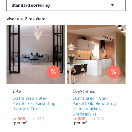
Viser alle 6 resultater
%
%
Toke
Grefstadvika
Ekstra Bred 1 Stav
Ekstra Bred 1 Stav
Parkett Eik, Børstet og
Parkett Eik, Børstet og
Hvitoljet, Toke
Hvitmattlakket,
Grefstadvika
kr
599,-
kr
970,-
kr
599,-
kr
970,-
2
2
per m
per m
Opprinnelig
Nåværende
Opprinnelig
Nåværende
pris
pris
pris
pris