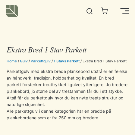
Hopp
rett
Main
til
innholdet
Men
Ekstra Bred 1 Stav Parkett
Home
/
Gulv
/
Parkettgulv
/
1 Stavs Parkett
/
Ekstra Bred 1 Stav Parkett
Parkettgulv med ekstra brede plankebord utstråler en følelse
av håndverk, tradisjon, holdbarhet og kvalitet. En bred
parkett forsterker treuttrykket i gulvet ytterligere. Jo bredere
plankebord, jo større del av trestammen får du i ett stykke.
Altså får du parkettgulv hvor du kan nyte treets struktur og
naturlige skjønnhet.
Alle parkettgulv i denne kategorien har en bredde på
plankebordene som er fra 250 mm og bredere.