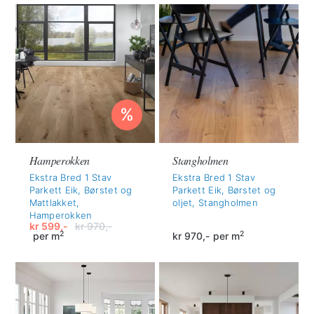
var:
er:
var:
er:
kr 970,-.
kr 599,-.
kr 970,-.
kr 599,-.
%
Hamperokken
Stangholmen
Ekstra Bred 1 Stav
Ekstra Bred 1 Stav
Parkett Eik, Børstet og
Parkett Eik, Børstet og
Mattlakket,
oljet, Stangholmen
Hamperokken
kr
599,-
kr
970,-
2
2
per m
kr
970,-
per m
Opprinnelig
Nåværende
pris
pris
var:
er:
kr 970,-.
kr 599,-.