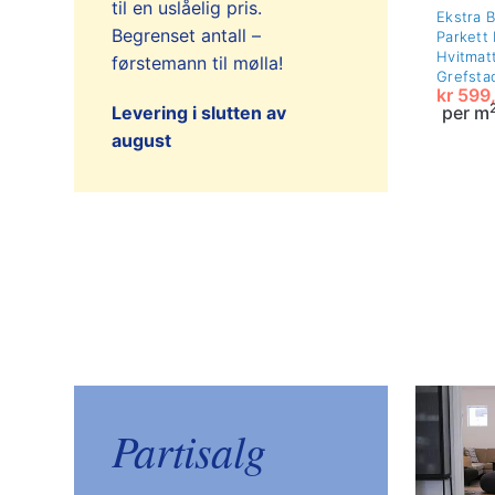
til en uslåelig pris.
Ekstra B
Begrenset antall –
Parkett 
Hvitmatt
førstemann til mølla!
Grefsta
kr
599,
per m
Levering i slutten av
Opprin
Nåvær
august
pris
pris
var:
er:
kr 970,
kr 599,
Partisalg