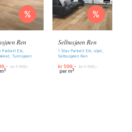
%
%
nsjøen Ren
Selbusjøen Ren
v Parkett Eik,
1 Stav Parkett Eik, oljet,
akket, Tunnsjøen
Selbusjøen Ren
9,-
kr
599,-
kr
1 199,-
kr
1 199,-
2
2
 m
per m
innelig
ærende
Opprinnelig
Nåværende
pris
pris
var:
er:
99,-.
kr 1
kr 599,-.
-.
199,-.