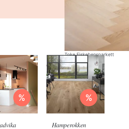
Toke Fiskebensparkett
%
%
tadvika
Hamperokken