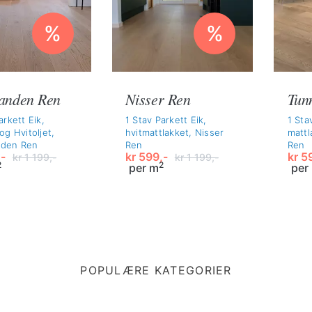
%
%
anden Ren
Nisser Ren
Tun
arkett Eik,
1 Stav Parkett Eik,
1 Sta
og Hvitoljet,
hvitmattlakket, Nisser
mattl
nden Ren
Ren
Ren
-
kr
599,-
kr
59
kr
1 199,-
kr
1 199,-
2
2
per m
per
nelig
ende
Opprinnelig
Nåværende
Oppr
Nåv
pris
pris
pris
pris
var:
er:
var:
er:
-.
kr 1
kr 599,-.
kr 1
kr 5
199,-.
199,
POPULÆRE KATEGORIER