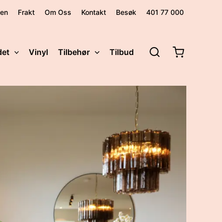
den
Frakt
Om Oss
Kontakt
Besøk
401 77 000
det
Vinyl
Tilbehør
Tilbud