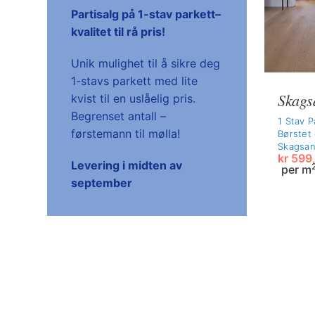
Partisalg på 1-stav parkett–
kvalitet til rå pris!
Unik mulighet til å sikre deg
1-stavs parkett med lite
Skags
kvist til en uslåelig pris.
Begrenset antall –
1 Stav P
førstemann til mølla!
Børstet 
Skagsa
kr
599,
Levering i midten av
per m
Opprin
Nåvær
september
pris
pris
var:
er:
kr 1
kr 599,
199,-.