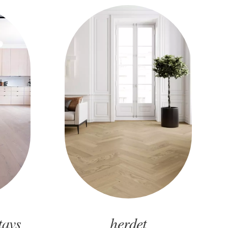
tavs
herdet