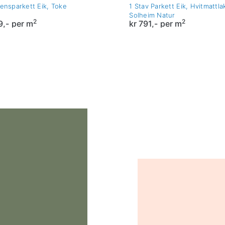
ensparkett Eik, Toke
1 Stav Parkett Eik, Hvitmattla
Solheim Natur
2
2
,-
per m
kr
791,-
per m