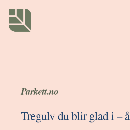
Hopp
rett
til
innholdet
Parkett.no
Tregulv du blir glad i – å