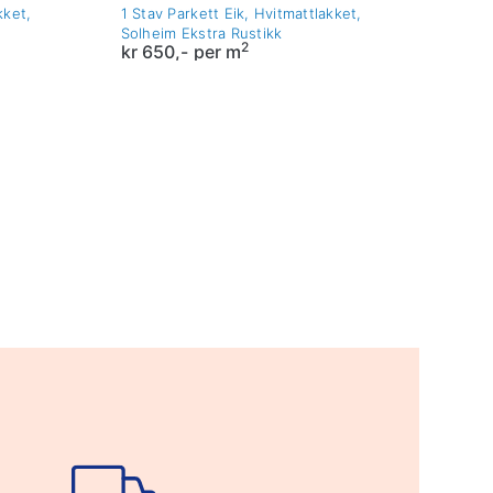
kket,
1 Stav Parkett Eik, Hvitmattlakket,
Solheim Ekstra Rustikk
2
kr
650,-
per m