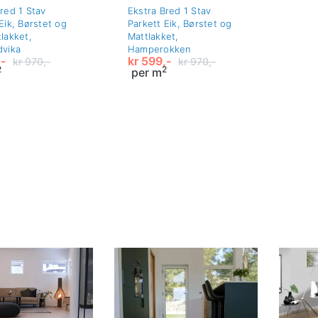
red 1 Stav
Ekstra Bred 1 Stav
Eik, Børstet og
Parkett Eik, Børstet og
lakket,
Mattlakket,
dvika
Hamperokken
-
kr
599,-
kr
970,-
kr
970,-
2
2
per m
nelig
ende
Opprinnelig
Nåværende
pris
pris
var:
er:
-.
-.
kr 970,-.
kr 599,-.