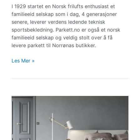
I 1929 startet en Norsk frilufts enthusiast et
familieeid selskap som i dag, 4 generasjoner
senere, leverer verdens ledende teknisk
sportsbekledning. Parkett.no er også et norsk
familieeid selskap og veldig stolt over å få
levere parkett til Norrønas butikker.
Velkommen
Les Mer »
til
Naturen