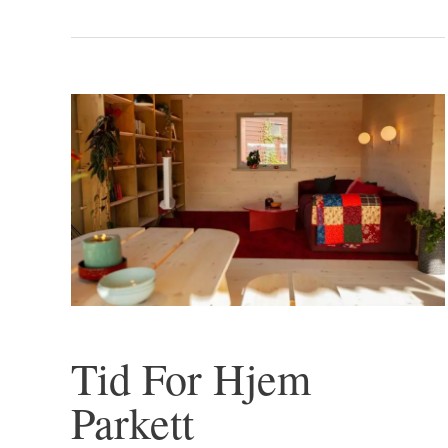
Alt
du
må
vite
før
du
kjøper
Tid For Hjem
Parkett