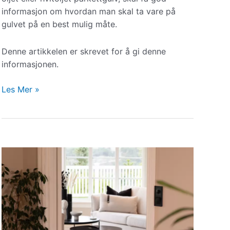
informasjon om hvordan man skal ta vare på
gulvet på en best mulig måte.
Denne artikkelen er skrevet for å gi denne
informasjonen.
Osmo
Les Mer »
produkter:
Pleie,
vedlikehold
og
rengjøring
av
et
oljet
eller
hvitoljet