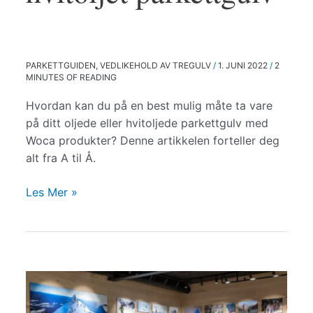
PARKETTGUIDEN
,
VEDLIKEHOLD AV TREGULV
/
1. JUNI 2022
/
2
MINUTES OF READING
Hvordan kan du på en best mulig måte ta vare
på ditt oljede eller hvitoljede parkettgulv med
Woca produkter? Denne artikkelen forteller deg
alt fra A til Å.
Woca
Les Mer »
produkter:
Pleie,
vedlikehold
og
vask
av