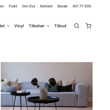
den
Frakt
Om Oss
Kontakt
Besøk
401 77 000
det
Vinyl
Tilbehør
Tilbud