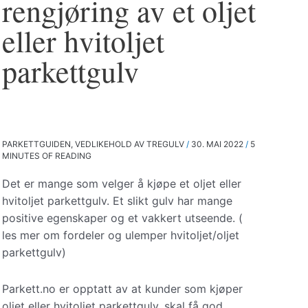
rengjøring av et oljet
eller hvitoljet
parkettgulv
PARKETTGUIDEN
,
VEDLIKEHOLD AV TREGULV
/
30. MAI 2022
/
5
MINUTES OF READING
Det er mange som velger å kjøpe et oljet eller
hvitoljet parkettgulv. Et slikt gulv har mange
positive egenskaper og et vakkert utseende. (
les mer om fordeler og ulemper hvitoljet/oljet
parkettgulv)
Parkett.no er opptatt av at kunder som kjøper
oljet eller hvitoljet parkettgulv, skal få god