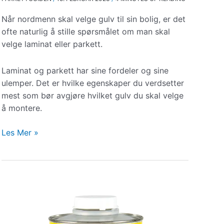
Når nordmenn skal velge gulv til sin bolig, er det
ofte naturlig å stille spørsmålet om man skal
velge laminat eller parkett.
Laminat og parkett har sine fordeler og sine
ulemper. Det er hvilke egenskaper du verdsetter
mest som bør avgjøre hvilket gulv du skal velge
å montere.
Hva
Les Mer »
skal
jeg
velge,
laminat
eller
parkett?