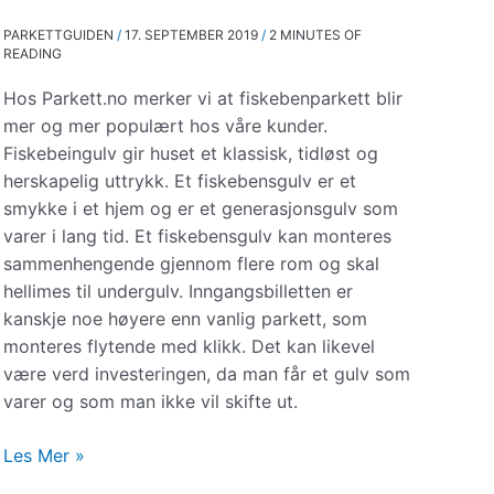
PARKETTGUIDEN
/
17. SEPTEMBER 2019
/
2 MINUTES OF
READING
Hos Parkett.no merker vi at fiskebenparkett blir
mer og mer populært hos våre kunder.
Fiskebeingulv gir huset et klassisk, tidløst og
herskapelig uttrykk. Et fiskebensgulv er et
smykke i et hjem og er et generasjonsgulv som
varer i lang tid. Et fiskebensgulv kan monteres
sammenhengende gjennom flere rom og skal
hellimes til undergulv. Inngangsbilletten er
kanskje noe høyere enn vanlig parkett, som
monteres flytende med klikk. Det kan likevel
være verd investeringen, da man får et gulv som
varer og som man ikke vil skifte ut.
Et
Les Mer »
vakkert