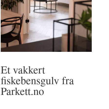
parkettgulv
Et vakkert
fiskebensgulv fra
Parkett.no