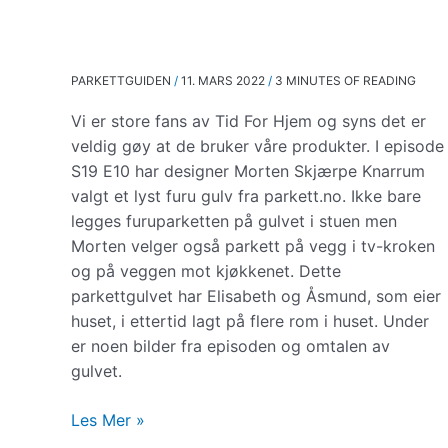
PARKETTGUIDEN
/
11. MARS 2022
/
3 MINUTES OF READING
Vi er store fans av Tid For Hjem og syns det er
veldig gøy at de bruker våre produkter. I episode
S19 E10 har designer Morten Skjærpe Knarrum
valgt et lyst furu gulv fra parkett.no. Ikke bare
legges furuparketten på gulvet i stuen men
Morten velger også parkett på vegg i tv-kroken
og på veggen mot kjøkkenet. Dette
parkettgulvet har Elisabeth og Åsmund, som eier
huset, i ettertid lagt på flere rom i huset. Under
er noen bilder fra episoden og omtalen av
gulvet.
Tid
Les Mer »
For