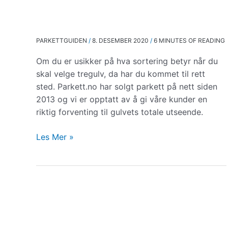
PARKETTGUIDEN
/
8. DESEMBER 2020
/
6 MINUTES OF READING
Om du er usikker på hva sortering betyr når du
skal velge tregulv, da har du kommet til rett
sted. Parkett.no har solgt parkett på nett siden
2013 og vi er opptatt av å gi våre kunder en
riktig forventing til gulvets totale utseende.
Parkett
Les Mer »
Sortering