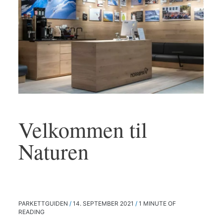
et
oljet
eller
hvitoljet
parkettgulv
Velkommen til
Naturen
PARKETTGUIDEN
/
14. SEPTEMBER 2021
/
1 MINUTE OF
READING