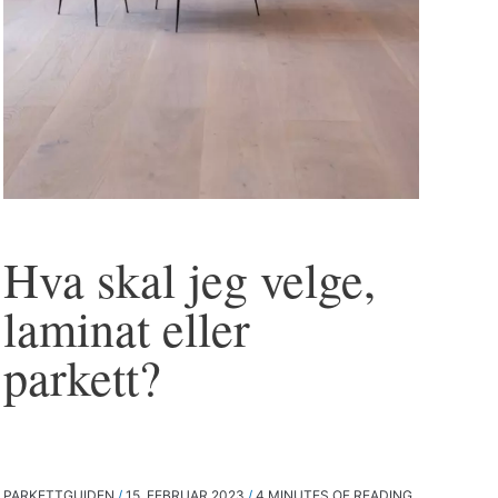
Hva skal jeg velge,
laminat eller
parkett?
PARKETTGUIDEN
/
15. FEBRUAR 2023
/
4 MINUTES OF READING