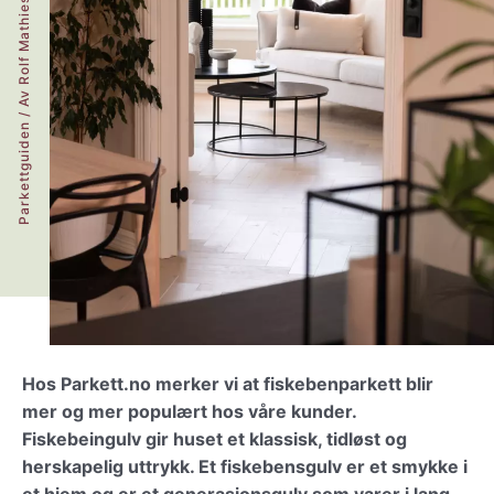
Rolf Mathiesen
/ Av
Parkettguiden
Hos Parkett.no merker vi at fiskebenparkett blir
mer og mer populært hos våre kunder.
Fiskebeingulv gir huset et klassisk, tidløst og
herskapelig uttrykk. Et fiskebensgulv er et smykke i
et hjem og er et generasjonsgulv som varer i lang