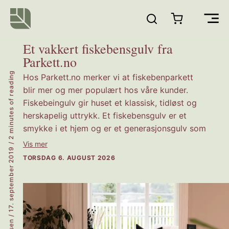
Hopp
rett
Main
til
innholdet
Et vakkert fiskebensgulv fra
Men
Parkett.no
2 minutes of reading
Hos Parkett.no merker vi at fiskebenparkett
blir mer og mer populært hos våre kunder.
Fiskebeingulv gir huset et klassisk, tidløst og
herskapelig uttrykk. Et fiskebensgulv er et
smykke i et hjem og er et generasjonsgulv som
varer i lang tid. Et fiskebensgulv kan monteres
/
Vis mer
17. september 2019
sammenhengende gjennom flere rom og skal
TORSDAG 6. AUGUST 2026
hellimes til undergulv. Inngangsbilletten er
kanskje noe høyere enn vanlig parkett, som
monteres flytende med klikk. Det kan likevel
være verd investeringen, da man får et gulv
/
som varer og som man ikke vil skifte ut.