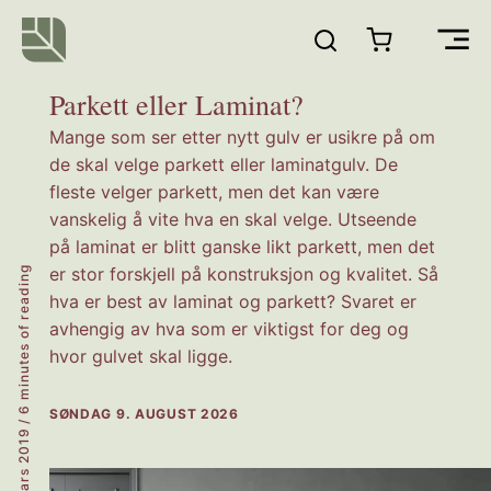
Hopp
rett
Main
til
innholdet
Parkett eller Laminat?
Men
Mange som ser etter nytt gulv er usikre på om
de skal velge parkett eller laminatgulv. De
fleste velger parkett, men det kan være
vanskelig å vite hva en skal velge. Utseende
på laminat er blitt ganske likt parkett, men det
er stor forskjell på konstruksjon og kvalitet. Så
6 minutes of reading
hva er best av laminat og parkett? Svaret er
avhengig av hva som er viktigst for deg og
hvor gulvet skal ligge.
SØNDAG 9. AUGUST 2026
/
13. mars 2019