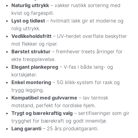
Vipps
– beløpet trekkes direkte fra din
Naturlig uttrykk
– vakker rustikk sortering med
bankkonto når varene er bestilt eller reservert
kvist og fargespill.
på lager i Oslo. Vi kontakter deg for å avtale
Lyst og tidløst
– hvitmatt lakk gir et moderne og
levering.
rolig uttrykk.
Apple Pay
– betal enkelt og sikkert med Apple
Vedlikeholdsfritt
– UV-herdet overflate beskytter
Pay direkte i kassen.
mot flekker og riper.
Det er også mulig å bestille gulv via e-post eller
Børstet struktur
– fremhever treets årringer for
chat. Da sender vi en faktura på e-post. Når
ekte treopplevelse.
bestilling og betaling er registrert, tar vi kontakt for
Elegant plankepreg
– V-fas i både lang- og
å avtale eksakt dag og sted for levering eller
kortskjøter.
henting.
Enkel montering
– 5G klikk-system for rask og
trygg legging.
Kompatibel med gulvvarme
– lav termisk
motstand, perfekt for nordiske hjem.
Trygt og bærekraftig valg
– sertifiseringer som gir
trygghet for bærekraft og godt innemiljø.
Lang garanti
– 25 års produktgaranti.