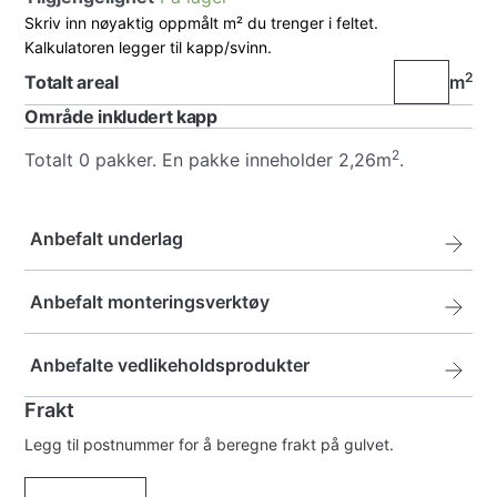
Skriv inn nøyaktig oppmålt m² du trenger i feltet.
Kalkulatoren legger til kapp/svinn.
2
m
Totalt areal
Område inkludert kapp
2
Totalt
0
pakker. En pakke inneholder 2,26m
.
Anbefalt underlag
ProØkonomi Underlag
Anbefalt monteringsverktøy
ProØkonomi
kr
302,-
Avstandsklosser
Anbefalte vedlikeholdsprodukter
Underlag
antall
Avstandsklosser
Frakt
kr
170,-
Woca Mastercleaner, såpe til laminat og
ProØkonomi Underlag med fuktsperre
antall
Legg til postnummer for å beregne frakt på gulvet.
lakket parkett
ProØkonomi
kr
370,-
Slagkloss proff