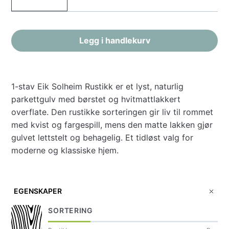
Woca
Underlag
kr
299,-
Mastercleaner,
med
Slagkloss
kr
399,-
såpe
fuktsperre
proff
til
antall
Legg i handlekurv
antall
laminat
og
lakket
1-stav Eik Solheim Rustikk er et lyst, naturlig
parkett
parkettgulv med børstet og hvitmattlakkert
antall
overflate. Den rustikke sorteringen gir liv til rommet
med kvist og fargespill, mens den matte lakken gjør
gulvet lettstelt og behagelig. Et tidløst valg for
moderne og klassiske hjem.
EGENSKAPER
SORTERING