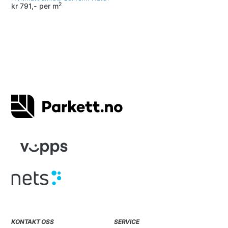
2
kr
791,-
per m
KONTAKT OSS
SERVICE