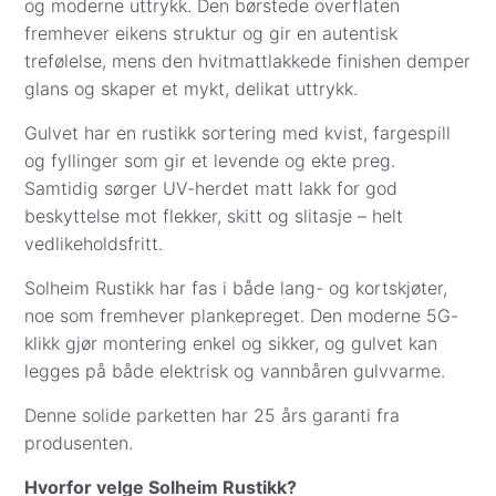
og moderne uttrykk. Den børstede overflaten
Vi leverer ikke til Svalbard, og innbæring er ikke
Fas:
V-fas på både lang- og kortskjøter
regelmessig rengjøring.
fremhever eikens struktur og gir en autentisk
inkludert.
Gulvvarme:
Egnet for vannbåren og elektrisk
trefølelse, mens den hvitmattlakkede finishen demper
Bruk filtputer eller møbelknotter under møbler og
gulvvarme
Frakt til gateadresse (gulv, underlag og gulvlister):
glans og skaper et mykt, delikat uttrykk.
stolbein for å unngå riper.
Sone 1 (0001–3519): Kr 1 999
Unngå at vann eller søl blir liggende – tørk alltid opp
Gulvet har en rustikk sortering med kvist, fargespill
Sone 2 (3520–7994): Kr 2 500
umiddelbart.
og fyllinger som gir et levende og ekte preg.
Sone 3 (8000–9991): Kr 4 399
Samtidig sørger UV-herdet matt lakk for god
Flekker kan fjernes med anbefalte midler:
Andre fraktpriser:
beskyttelse mot flekker, skitt og slitasje – helt
Tjære, olje, sot, smøremidler:
Bruk Aceton
Såpe, pleieprodukter og monteringsverktøy:
vedlikeholdsfritt.
forsiktig (høy konsentrasjon kan skade
Kr 299
lakken).
Gulvprøver: Kr 57
Solheim Rustikk har fas i både lang- og kortskjøter,
Blekk, leppestift:
Bland rødsprit og vann
Betalingsalternativer i kassen:
noe som fremhever plankepreget. Den moderne 5G-
50/50.
Visa/Mastercard
– beløpet trekkes når varene
klikk gjør montering enkel og sikker, og gulvet kan
Tyggegummi:
Nedkjøles og skrapes forsiktig
er bestilt hos leverandør eller reservert på
legges på både elektrisk og vannbåren gulvvarme.
bort.
lager i Oslo. Parkett.no kontakter deg for å
Fett, blod, kaffe, te:
Bruk Flekkfjerner.
Denne solide parketten har 25 års garanti fra
avtale eksakt dag og sted for levering eller
Garvesyre/vannmerker:
Bruk
produsenten.
henting. Betaling med kredittkort er dekket av
flekknøytraliserer.
kredittkjøpsloven.
Hvorfor velge Solheim Rustikk?