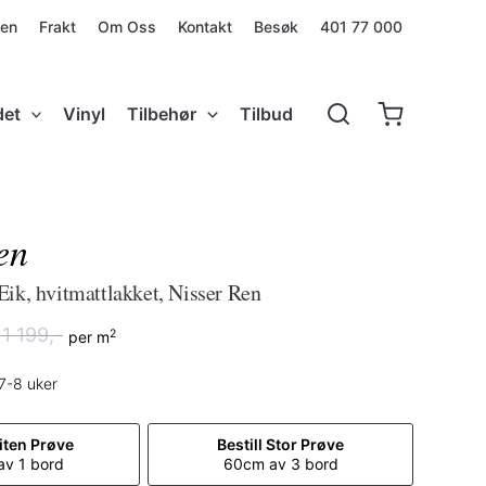
den
Frakt
Om Oss
Kontakt
Besøk
401 77 000
det
Vinyl
Tilbehør
Tilbud
en
 Eik, hvitmattlakket, Nisser Ren
1 199,-
2
per m
ig
e
 7-8 uker
Liten Prøve
Bestill Stor Prøve
v 1 bord
60cm av 3 bord