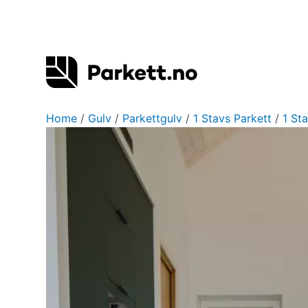
Hopp
rett
til
innholdet
Home
/
Gulv
/
Parkettgulv
/
1 Stavs Parkett
/
1 St