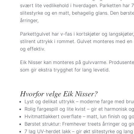
Andre fraktpriser:
år.
svært lite vedlikehold i hverdagen. Parketten har
Såpe, pleieprodukter og monteringsverktøy
slitestyrke og en matt, behagelig glans. Den børst
Gulvprøver: Kr 57
årringer,
Betalingsalternativer i kassen:
Visa/Mastercard
– beløpet trekkes når vare
Parkettgulvet har v-fas i kortskjøter og langskjøte
reservert på lager i Oslo. Parkett.no kontak
stilrent uttrykk i rommet. Gulvet monteres med en 
for levering eller henting. Betaling med kred
og effektiv.
Vipps
– beløpet trekkes direkte fra din bank
Eik Nisser kan monteres på gulvvarme. Produsenten
på lager i Oslo. Vi kontakter deg for å avtal
som gir ekstra trygghet for lang levetid.
Apple Pay
– betal enkelt og sikkert med App
Det er også mulig å bestille gulv via e-post eller 
Når bestilling og betaling er registrert, tar vi kon
Hvorfor velge Eik Nisser?
levering eller henting.
Lyst og delikat uttrykk – moderne farge med bru
Rolig fargespill og lite kvist – gir et harmonisk o
Hvitmattlakkert overflate – matt, lun finish og 
Børstet struktur: Fremhever treets årringer og gir
7 lag UV-herdet lakk – gir økt slitestyrke og lang