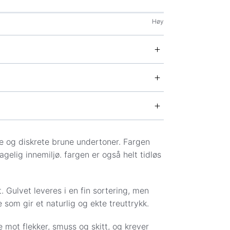
Høy
v.
og tørrmopping.
d/fuktig mopp eller klut og lite vann –
se og kontaktinformasjon.
ge og diskrete brune undertoner. Fargen
gulv (for eksempel Mastercleaner eller
gelig innemiljø. fargen er også helt tidløs
nde
nkludert.
nnbåren gulvvarme
unngå misfarging og oppsvelling.
):
 redusere risiko for riper i overflaten.
st. Gulvet leveres i en fin sortering, men
er (rødsprit/vann 50/50, flekkfjerner osv.)
e som gir et naturlig og ekte treuttrykk.
jord beholde sitt flotte utseende i mange
 mot flekker, smuss og skitt, og krever