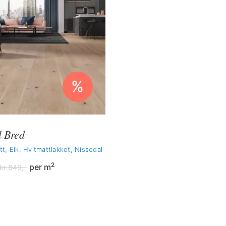
%
l Bred
t, Eik, Hvitmattlakket, Nissedal
2
per m
kr
849,-
lig
de