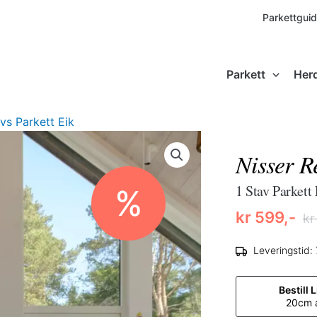
Parkettgui
Parkett
Her
avs Parkett Eik
Nisser R
1 Stav Parkett
%
kr
599,-
kr
Opprinnel
Nåværend
Leveringstid:
pris
pris
var:
er:
Bestill 
20cm a
kr 1
kr 599,-.