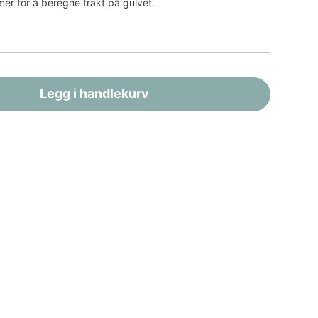
er for å beregne frakt på gulvet.
kr
299,-
kr
779,-
 proff
aner,
s
kr
399,-
e
Legg i handlekurv