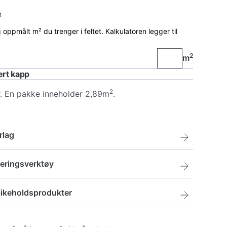
4
 oppmålt m² du trenger i feltet. Kalkulatoren legger til
2
m
ert kapp
2
. En pakke inneholder 2,89m
.
rlag
r Underlag
eringsverktøy
kr
555,-
klosser
likeholdsprodukter
klosser
kr
170,-
ercleaner, såpe til laminat og lakket parkett
r Underlag med fuktsperre