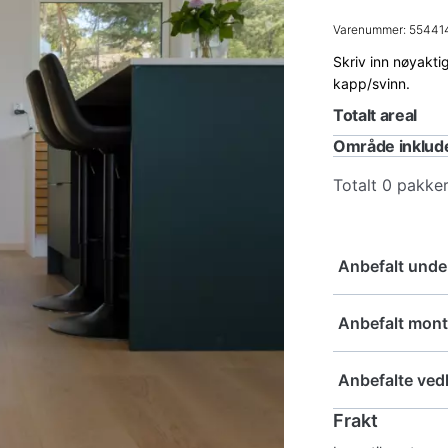
199,-.
Varenummer:
55441
Skriv inn nøyaktig
kapp/svinn.
Totalt areal
Område inklud
Totalt
0
pakker
Anbefalt unde
Pro Supe
Anbefalt mont
Pro
Avstands
Anbefalte ved
Super
Underlag
Avstands
Frakt
antall
Woca Mast
Pro Supe
antall