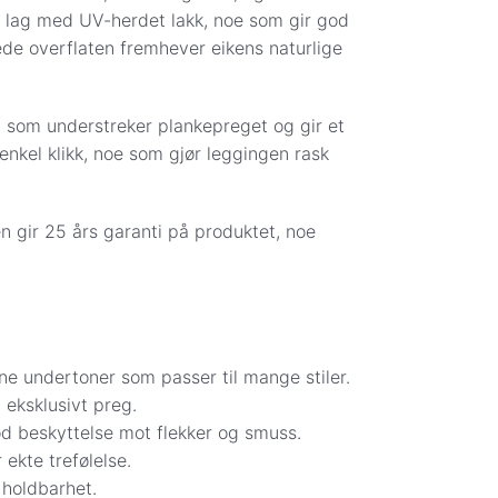
 7 lag med UV-herdet lakk, noe som gir god
: Kr 299
ede overflaten fremhever eikens naturlige
ne er bestilt hos leverandør eller
r, som understreker plankepreget og gir et
ter deg for å avtale eksakt dag og sted
enkel klikk, noe som gjør leggingen rask
ittkort er dekket av kredittkjøpsloven.
konto når varene er bestilt eller reservert
 gir 25 års garanti på produktet, noe
e levering.
le Pay direkte i kassen.
chat. Da sender vi en faktura på e-post.
takt for å avtale eksakt dag og sted for
ne undertoner som passer til mange stiler.
g eksklusivt preg.
god beskyttelse mot flekker og smuss.
 ekte trefølelse.
 holdbarhet.