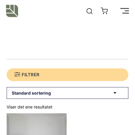
Hopp
rett
Main
til
innholdet
Men
FILTRER
Viser det ene resultatet