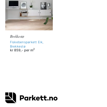
Brekkestø
Fiskebensparkett Eik,
Brekkestø
2
kr
859,-
per m