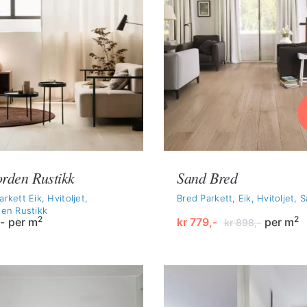
orden Rustikk
Sand Bred
arkett Eik, Hvitoljet,
Bred Parkett, Eik, Hvitoljet, 
den Rustikk
2
2
-
per m
kr
779,-
per m
kr
898,-
Opprinnelig
Nåværende
pris
pris
var:
er:
kr 898,-.
kr 779,-.