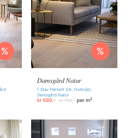
%
%
Damsgård Natur
ård
1 Stav Parkett Eik, Hvitoljet,
Damsgård Natur
2
kr
689,-
per m
kr
799,-
Opprinnelig
Nåværende
pris
pris
var:
er:
kr 799,-.
kr 689,-.