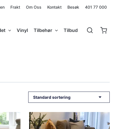
den
Frakt
Om Oss
Kontakt
Besøk
401 77 000
det
Vinyl
Tilbehør
Tilbud