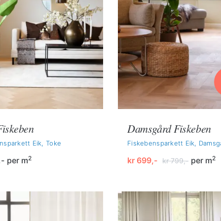
Fiskeben
Damsgård Fiskeben
nsparkett Eik, Toke
Fiskebensparkett Eik, Damsg
2
2
,-
per m
kr
699,-
per m
kr
799,-
Opprinnelig
Nåværende
pris
pris
var:
er:
kr 799,-.
kr 699,-.