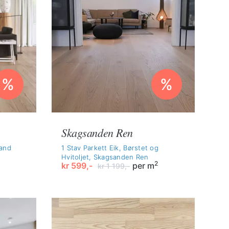
%
%
Skagsanden Ren
Sand
1 Stav Parkett Eik, Børstet og
Hvitoljet, Skagsanden Ren
2
kr
599,-
per m
kr
1 199,-
Opprinnelig
Nåværende
pris
pris
var:
er:
kr 1
kr 599,-.
199,-.