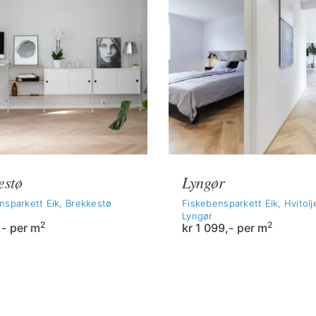
estø
Lyngør
nsparkett Eik, Brekkestø
Fiskebensparkett Eik, Hvitolj
Lyngør
2
2
,-
per m
kr
1 099,-
per m