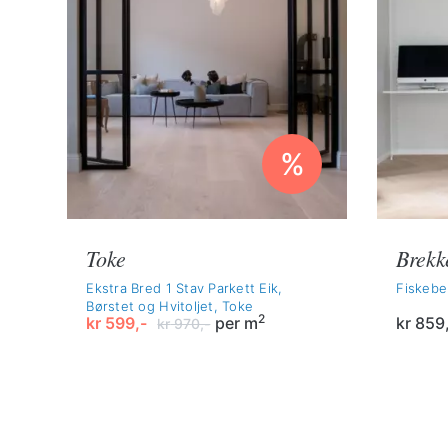
%
Toke
Brekk
Ekstra Bred 1 Stav Parkett Eik,
Fiskebe
Børstet og Hvitoljet, Toke
2
kr
599,-
per m
kr
859
kr
970,-
Opprinnelig
Nåværende
pris
pris
var:
er:
kr 970,-.
kr 599,-.