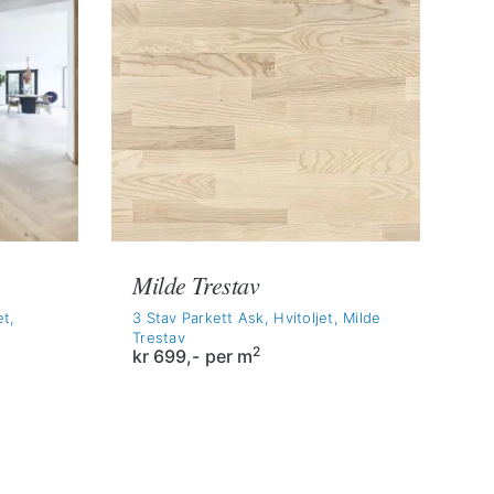
Milde Trestav
et,
3 Stav Parkett Ask, Hvitoljet, Milde
Trestav
2
kr
699,-
per m