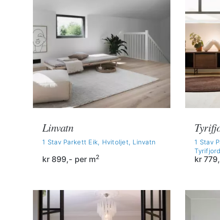
Linvatn
Tyrifj
1 Stav Parkett Eik, Hvitoljet, Linvatn
1 Stav P
Tyrifjor
2
kr
899,-
per m
kr
779,