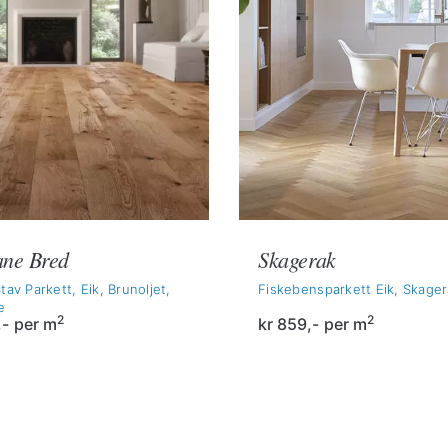
ne Bred
Skagerak
tav Parkett, Eik, Brunoljet,
Fiskebensparkett Eik, Skage
e
2
2
,-
per m
kr
859,-
per m