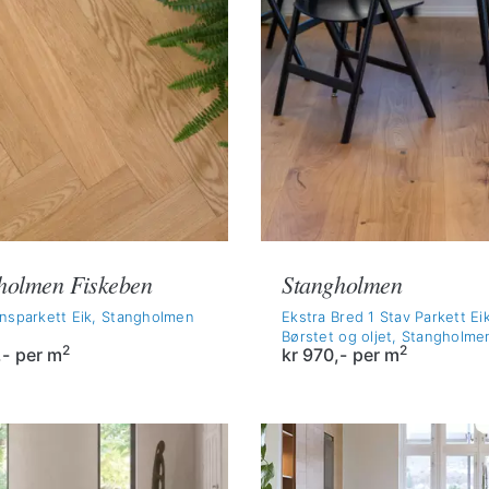
holmen Fiskeben
Stangholmen
nsparkett Eik, Stangholmen
Ekstra Bred 1 Stav Parkett Eik
Børstet og oljet, Stangholme
2
2
,-
per m
kr
970,-
per m