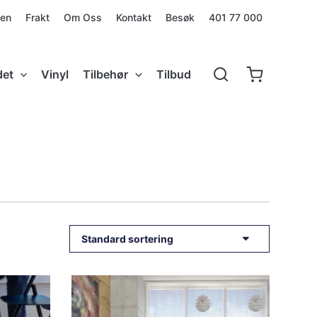
den
Frakt
Om Oss
Kontakt
Besøk
401 77 000
det
Vinyl
Tilbehør
Tilbud