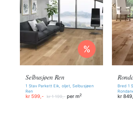
%
Selbusjøen Ren
Ronda
1 Stav Parkett Eik, oljet, Selbusjøen
Bred 1 S
Ren
Rondan
2
kr
599,-
per m
kr
849
kr
1 199,-
Opprinnelig
Nåværende
pris
pris
var:
er:
kr 1
kr 599,-.
199,-.