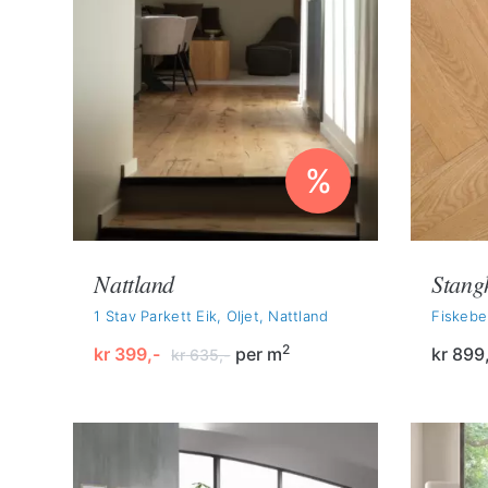
%
Nattland
Stang
1 Stav Parkett Eik, Oljet, Nattland
Fiskebe
2
kr
399,-
per m
kr
899
kr
635,-
Opprinnelig
Nåværende
pris
pris
var:
er:
kr 635,-.
kr 399,-.