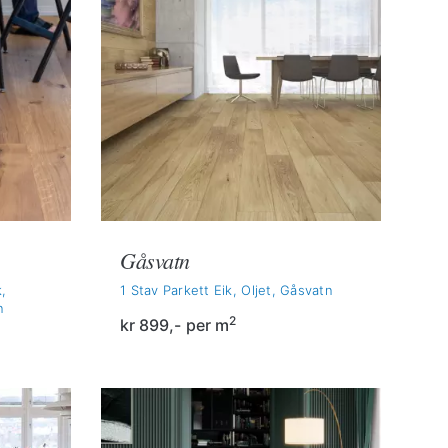
Gåsvatn
,
1 Stav Parkett Eik, Oljet, Gåsvatn
n
2
kr
899,-
per m