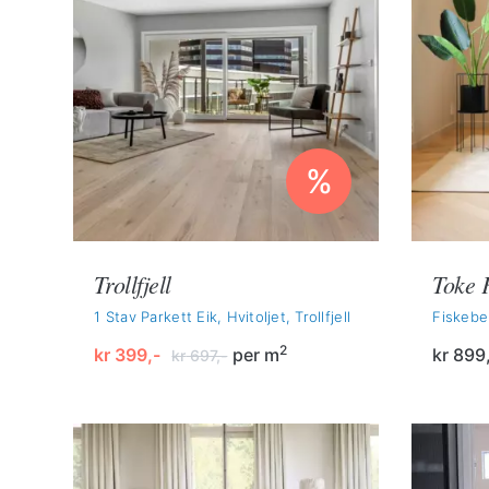
%
Trollfjell
Toke 
1 Stav Parkett Eik, Hvitoljet, Trollfjell
Fiskebe
2
kr
399,-
per m
kr
899
kr
697,-
Opprinnelig
Nåværende
pris
pris
var:
er:
kr 697,-.
kr 399,-.