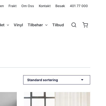
den
Frakt
Om Oss
Kontakt
Besøk
401 77 000
det
Vinyl
Tilbehør
Tilbud