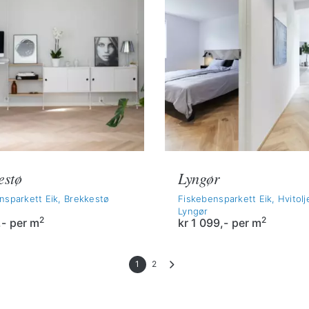
estø
Lyngør
nsparkett Eik, Brekkestø
Fiskebensparkett Eik, Hvitolj
Lyngør
2
2
,-
per m
kr
1 099,-
per m
1
2