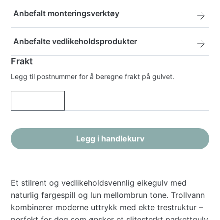
Pro Super Underlag
Anbefalt monteringsverktøy
Pro
kr
555,-
Avstandsklosser
Anbefalte vedlikeholdsprodukter
Super
Underlag
Avstandsklosser
Frakt
kr
170,-
antall
Woca Mastercleaner, såpe til laminat og
Pro Super Underlag med fuktsperre
antall
Legg til postnummer for å beregne frakt på gulvet.
lakket parkett
Pro
kr
779,-
Slagkloss proff
Woca
Super
kr
299,-
Mastercleaner,
Underlag
Slagkloss
kr
399,-
såpe
med
proff
til
fuktsperre
Legg i handlekurv
antall
laminat
antall
og
lakket
Et stilrent og vedlikeholdsvennlig eikegulv med
parkett
naturlig fargespill og lun mellombrun tone. Trollvann
antall
kombinerer moderne uttrykk med ekte trestruktur –
perfekt for deg som ønsker et slitesterkt parkettgulv