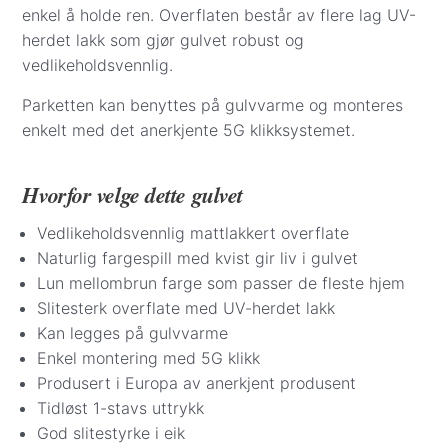
Betalingsalternativer i kassen:
enkel å holde ren. Overflaten består av flere lag UV-
Visa/Mastercard
– beløpet trekkes når varene
herdet lakk som gjør gulvet robust og
er bestilt hos leverandør eller reservert på
vedlikeholdsvennlig.
lager i Oslo. Parkett.no kontakter deg for å
Parketten kan benyttes på gulvvarme og monteres
avtale eksakt dag og sted for levering eller
enkelt med det anerkjente 5G klikksystemet.
henting. Betaling med kredittkort er dekket av
kredittkjøpsloven.
Vipps
– beløpet trekkes direkte fra din
Hvorfor velge dette gulvet
bankkonto når varene er bestilt eller reservert
Vedlikeholdsvennlig mattlakkert overflate
på lager i Oslo. Vi kontakter deg for å avtale
Naturlig fargespill med kvist gir liv i gulvet
levering.
Lun mellombrun farge som passer de fleste hjem
Apple Pay
– betal enkelt og sikkert med Apple
Slitesterk overflate med UV-herdet lakk
Pay direkte i kassen.
Kan legges på gulvvarme
Det er også mulig å bestille gulv via e-post eller
Enkel montering med 5G klikk
chat. Da sender vi en faktura på e-post. Når
Produsert i Europa av anerkjent produsent
bestilling og betaling er registrert, tar vi kontakt for
Tidløst 1-stavs uttrykk
å avtale eksakt dag og sted for levering eller
God slitestyrke i eik
henting.