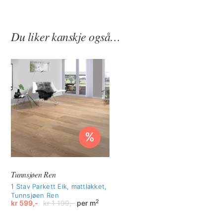
Du liker kanskje også…
%
Tunnsjøen Ren
1 Stav Parkett Eik, mattlakket,
Tunnsjøen Ren
2
kr
599,-
kr
1 199,-
per m
Opprinnelig
Nåværende
pris
pris