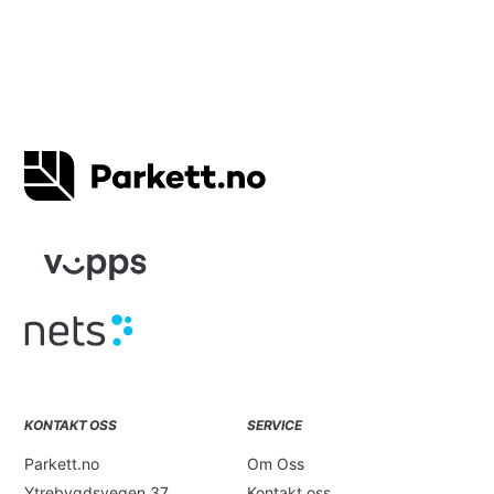
var:
er:
kr 1
kr 599,-.
199,-.
KONTAKT OSS
SERVICE
Parkett.no
Om Oss
Ytrebygdsvegen 37
Kontakt oss