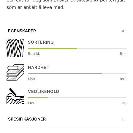
som er enkelt å leve med.
EGENSKAPER
SORTERING
Rustikk
Ren
HARDHET
Myk
Hard
VEDLIKEHOLD
Lav
Høy
SPESIFIKASJONER
Overflate/fdv: Mattlakket