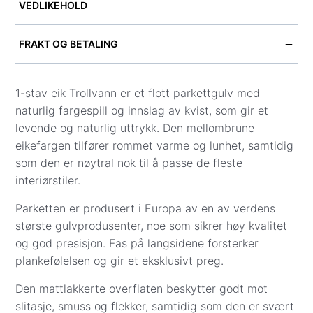
VEDLIKEHOLD
Treslag: Eik
Tykkelse: 14 mm
Dette er et vedlikeholdsvennlig parkettgulv.
FRAKT OG BETALING
Bredde: 180 mm
Til daglig rengjøring anbefales tørre metoder som
Lengde: 2200 mm + start/sluttbord
Vi tilbyr levering til gateadresse i hele Norge.
støvsuging eller tørrmopping. Ved behov kan gulvet
Slitesjikt: 2,5 mm
Fraktpris vises i kassen når du har lagt inn adresse
1-stav eik Trollvann er et flott parkettgulv med
vaskes med en lett fuktig klut og mildt
Sortering: Natur
og kontaktinformasjon.
naturlig fargespill og innslag av kvist, som gir et
rengjøringsmiddel, for eksempel Mastercleaner.
Fasing: 2-sidig fas
levende og naturlig uttrykk. Den mellombrune
Unngå bruk av mye vann – vann er parkettens
Vi leverer ikke til Svalbard, og innbæring er ikke
Montering: 5G Klikk
eikefargen tilfører rommet varme og lunhet, samtidig
største fiende.
inkludert.
Egnet for gulvvarme: Ja, både elektrisk og
som den er nøytral nok til å passe de fleste
vannbåren varme
Bruk filtknotter under møbler for å unngå riper, og
Frakt til gateadresse (gulv, underlag og gulvlister):
interiørstiler.
tørk opp søl umiddelbart.
Sone 1 (0001–3519): Kr 1 999
Parketten er produsert i Europa av en av verdens
Sone 2 (3520–7994): Kr 2 500
Flekker kan fjernes med egnede rengjøringsmidler:
største gulvprodusenter, noe som sikrer høy kvalitet
Sone 3 (8000–9991): Kr 4 399
Tjære, olje og fett: bruk forsiktig Aceton
og god presisjon. Fas på langsidene forsterker
Andre fraktpriser:
Blekk og leppestift: rødsprit og vann (50/50)
plankefølelsen og gir et eksklusivt preg.
Såpe, pleieprodukter og monteringsverktøy:
Tyggegummi: kjøles ned og fjernes forsiktig
Kr 299
Den mattlakkerte overflaten beskytter godt mot
Kaffe, te, blod: bruk flekkfjerner
Gulvprøver: Kr 57
slitasje, smuss og flekker, samtidig som den er svært