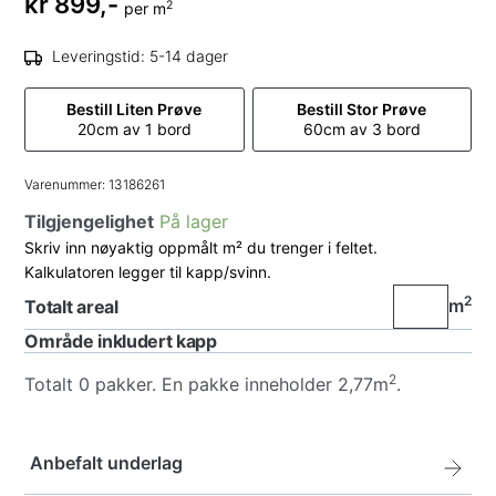
kr
899,-
2
per m
Leveringstid: 5-14 dager
Bestill Liten Prøve
Bestill Stor Prøve
20cm av 1 bord
60cm av 3 bord
Varenummer:
13186261
Tilgjengelighet
På lager
Skriv inn nøyaktig oppmålt m² du trenger i feltet.
Kalkulatoren legger til kapp/svinn.
2
m
Totalt areal
Område inkludert kapp
2
Totalt
0
pakker. En pakke inneholder 2,77m
.
Anbefalt underlag