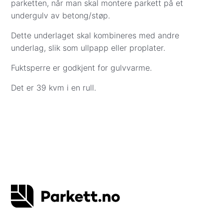
parketten, når man skal montere parkett på et
Vi leverer ikke til Svalbard, og innbæring er ikke
undergulv av betong/støp.
inkludert.
Dette underlaget skal kombineres med andre
Frakt til gateadresse (gulv, underlag og gulvlister):
underlag, slik som ullpapp eller proplater.
Sone 1 (0001–3519): Kr 1 999
Sone 2 (3520–7994): Kr 2 500
Fuktsperre er godkjent for gulvvarme.
Sone 3 (8000–9991): Kr 4 399
Det er 39 kvm i en rull.
Andre fraktpriser:
Såpe, pleieprodukter og monteringsverktøy:
Kr 299
Gulvprøver: Kr 57
Betalingsalternativer i kassen:
Visa/Mastercard
– beløpet trekkes når varene
er bestilt hos leverandør eller reservert på
lager i Oslo. Parkett.no kontakter deg for å
avtale eksakt dag og sted for levering eller
henting. Betaling med kredittkort er dekket av
kredittkjøpsloven.