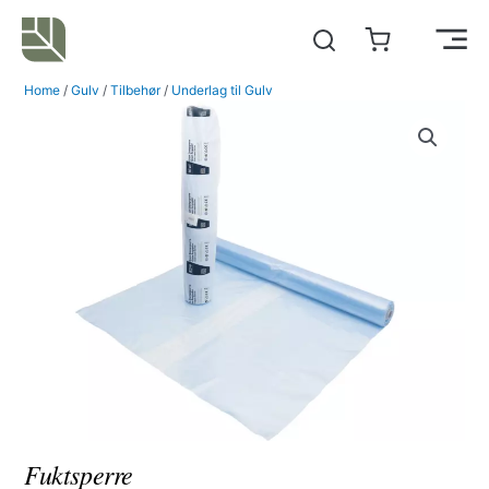
Hopp
rett
Main
til
Home
/
Gulv
/
Tilbehør
/
Underlag til Gulv
innholdet
Men
Fuktsperre