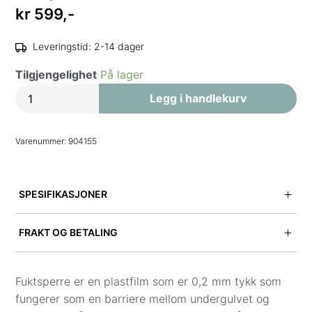
kr
599,-
Leveringstid: 2-14 dager
Tilgjengelighet
På lager
Fuktsperre
Legg i handlekurv
antall
Varenummer:
904155
SPESIFIKASJONER
Tykkelse
: 0,2 mm
FRAKT OG BETALING
Bredde
: 2,6 m
Lengde
: 15 m
Vi tilbyr levering til gateadresse i hele Norge.
Kvm pr rull:
39
Fraktpris vises i kassen når du har lagt inn adresse
Fuktsperre er en plastfilm som er 0,2 mm tykk som
og kontaktinformasjon.
fungerer som en barriere mellom undergulvet og