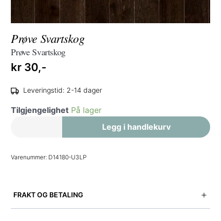
Prøve Svartskog
Prøve Svartskog
kr
30,-
Leveringstid: 2-14 dager
Tilgjengelighet
På lager
Prøve
Legg i handlekurv
Svartskog
antall
Varenummer:
D14180-U3LP
FRAKT OG BETALING
Vi tilbyr levering til gateadresse i hele Norge.