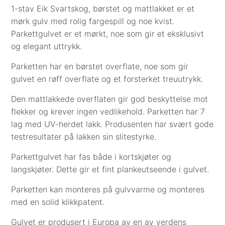
Fraktpris vises i kassen når du har lagt inn adresse
1-stav Eik Svartskog, børstet og mattlakket er et
og kontaktinformasjon.
mørk gulv med rolig fargespill og noe kvist.
Parkettgulvet er et mørkt, noe som gir et eksklusivt
Vi leverer ikke til Svalbard, og innbæring er ikke
og elegant uttrykk.
inkludert.
Parketten har en børstet overflate, noe som gir
Frakt til gateadresse (gulv, underlag og gulvlister):
gulvet en røff overflate og et forsterket treuutrykk.
Sone 1 (0001–3519): Kr 1 999
Sone 2 (3520–7994): Kr 2 500
Den mattlakkede overflaten gir god beskyttelse mot
Sone 3 (8000–9991): Kr 4 399
flekker og krever ingen vedlikehold. Parketten har 7
Andre fraktpriser:
lag med UV-herdet lakk. Produsenten har svært gode
Såpe, pleieprodukter og monteringsverktøy:
testresultater på lakken sin slitestyrke.
Kr 299
Parkettgulvet har fas både i kortskjøter og
Gulvprøver: Kr 57
langskjøter. Dette gir et fint plankeutseende i gulvet.
Betalingsalternativer i kassen:
Visa/Mastercard
– beløpet trekkes når varene
Parketten kan monteres på gulvvarme og monteres
er bestilt hos leverandør eller reservert på
med en solid klikkpatent.
lager i Oslo. Parkett.no kontakter deg for å
avtale eksakt dag og sted for levering eller
Gulvet er produsert i Europa av en av verdens