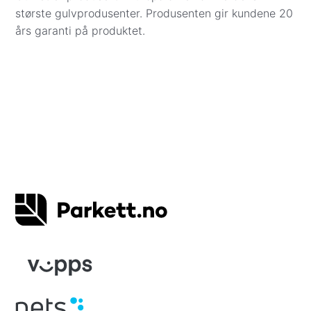
henting. Betaling med kredittkort er dekket av
største gulvprodusenter. Produsenten gir kundene 20
kredittkjøpsloven.
års garanti på produktet.
Vipps
– beløpet trekkes direkte fra din
bankkonto når varene er bestilt eller reservert
på lager i Oslo. Vi kontakter deg for å avtale
levering.
Apple Pay
– betal enkelt og sikkert med Apple
Pay direkte i kassen.
Det er også mulig å bestille gulv via e-post eller
chat. Da sender vi en faktura på e-post. Når
bestilling og betaling er registrert, tar vi kontakt for
å avtale eksakt dag og sted for levering eller
henting.