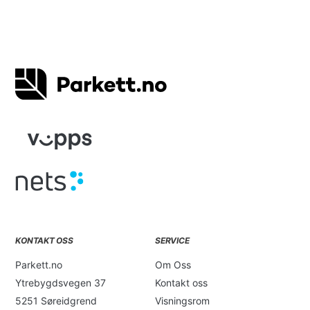
bestilling og betaling er registrert, tar vi kontakt for
å avtale eksakt dag og sted for levering eller
henting.
KONTAKT OSS
SERVICE
Parkett.no
Om Oss
Ytrebygdsvegen 37
Kontakt oss
5251 Søreidgrend
Visningsrom