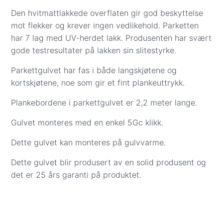
Såpe, pleieprodukter og monteringsverktøy:
Den hvitmattlakkede overflaten gir god beskyttelse
Kr 299
mot flekker og krever ingen vedlikehold. Parketten
Gulvprøver: Kr 57
har 7 lag med UV-herdet lakk. Produsenten har svært
Betalingsalternativer i kassen:
gode testresultater på lakken sin slitestyrke.
Visa/Mastercard
– beløpet trekkes når varene
er bestilt hos leverandør eller reservert på
Parkettgulvet har fas i både langskjøtene og
lager i Oslo. Parkett.no kontakter deg for å
kortskjøtene, noe som gir et fint plankeuttrykk.
avtale eksakt dag og sted for levering eller
henting. Betaling med kredittkort er dekket av
Plankebordene i parkettgulvet er 2,2 meter lange.
kredittkjøpsloven.
Gulvet monteres med en enkel 5Gc klikk.
Vipps
– beløpet trekkes direkte fra din
bankkonto når varene er bestilt eller reservert
Dette gulvet kan monteres på gulvvarme.
på lager i Oslo. Vi kontakter deg for å avtale
Dette gulvet blir produsert av en solid produsent og
levering.
det er 25 års garanti på produktet.
Apple Pay
– betal enkelt og sikkert med Apple
Pay direkte i kassen.
Det er også mulig å bestille gulv via e-post eller
chat. Da sender vi en faktura på e-post. Når