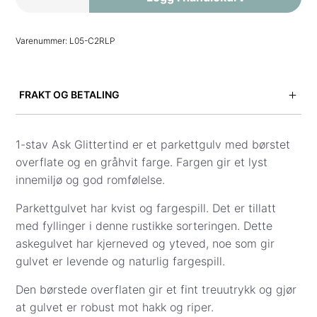
1-
stav
Varenummer:
L05-C2RLP
Ask
Glittertind
antall
FRAKT OG BETALING
Vi tilbyr levering til gateadresse i hele Norge.
Fraktpris vises i kassen når du har lagt inn adresse
1-stav Ask Glittertind er et parkettgulv med børstet
og kontaktinformasjon.
overflate og en gråhvit farge. Fargen gir et lyst
innemiljø og god romfølelse.
Vi leverer ikke til Svalbard, og innbæring er ikke
inkludert.
Parkettgulvet har kvist og fargespill. Det er tillatt
med fyllinger i denne rustikke sorteringen. Dette
Frakt til gateadresse (gulv, underlag og gulvlister):
askegulvet har kjerneved og yteved, noe som gir
Sone 1 (0001–3519): Kr 1 999
gulvet er levende og naturlig fargespill.
Sone 2 (3520–7994): Kr 2 500
Sone 3 (8000–9991): Kr 4 399
Den børstede overflaten gir et fint treuutrykk og gjør
Andre fraktpriser:
at gulvet er robust mot hakk og riper.