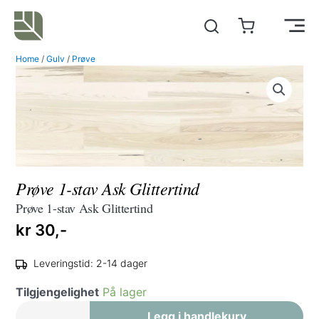
Hopp
rett
Main
til
Home
/
Gulv
/
Prøve
innholdet
Men
Prøve 1-stav Ask Glittertind
Prøve 1-stav Ask Glittertind
kr
30,-
Leveringstid: 2-14 dager
Tilgjengelighet
På lager
Prøve
Legg i handlekurv