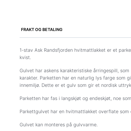
FRAKT OG BETALING
Vi tilbyr levering til gateadresse i hele Norge.
Fraktpris vises i kassen når du har lagt inn adres
1-stav Ask Randsfjorden hvitmattlakket er et parket
kvist.
Vi leverer ikke til Svalbard, og innbæring er ikke i
Gulvet har askens karakteristiske årringespill, som 
Frakt til gateadresse (gulv, underlag og gulvlister
karakter. Parketten har en naturlig lys farge som g
Sone 1 (0001–3519): Kr 1 999
innemiljø. Dette er et gulv som gir et nordisk uttry
Sone 2 (3520–7994): Kr 2 500
Sone 3 (8000–9991): Kr 4 399
Parketten har fas i langskjøt og endeskjøt, noe som
Andre fraktpriser:
Såpe, pleieprodukter og monteringsverktøy
Parkettgulvet har en hvitmattlakket overflate som e
Gulvprøver: Kr 57
Gulvet kan monteres på gulvvarme.
Betalingsalternativer i kassen: