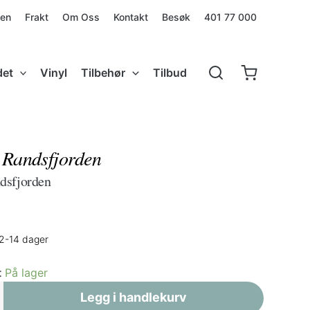
den
Frakt
Om Oss
Kontakt
Besøk
401 77 000
det
Vinyl
Tilbehør
Tilbud
 Randsfjorden
dsfjorden
 2-14 dager
t
På lager
Legg i handlekurv