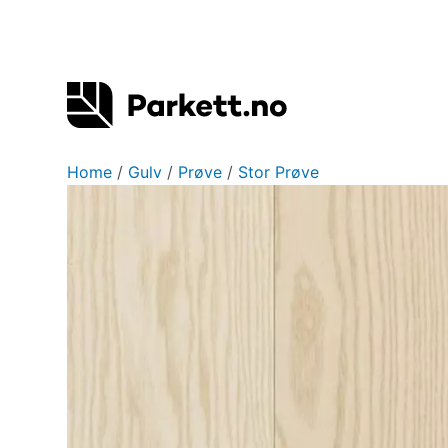
Hopp
rett
til
innholdet
Home
/
Gulv
/
Prøve
/
Stor Prøve