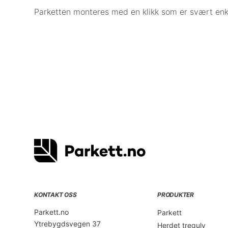
Visa/Mastercard
– beløpet trekkes når vare
Parketten monteres med en klikk som er svært enk
reservert på lager i Oslo. Parkett.no kontak
for levering eller henting. Betaling med kred
Vipps
– beløpet trekkes direkte fra din bank
på lager i Oslo. Vi kontakter deg for å avtal
Apple Pay
– betal enkelt og sikkert med App
Det er også mulig å bestille gulv via e-post eller 
Når bestilling og betaling er registrert, tar vi kon
levering eller henting.
KONTAKT OSS
PRODUKTER
Parkett.no
Parkett
Ytrebygdsvegen 37
Herdet tregulv