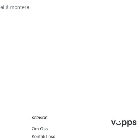
ne er bestilt hos leverandør eller
el å montere.
ter deg for å avtale eksakt dag og sted
ittkort er dekket av kredittkjøpsloven.
konto når varene er bestilt eller reservert
e levering.
le Pay direkte i kassen.
chat. Da sender vi en faktura på e-post.
takt for å avtale eksakt dag og sted for
SERVICE
Om Oss
Kontakt oss