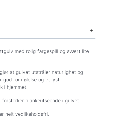
se og kontaktinformasjon.
tgulv med rolig fargespill og svært lite
nkludert.
gjør at gulvet utstråler naturlighet og
):
ir god romfølelse og et lyst
kk i hjemmet.
 forsterker plankeutseende i gulvet.
: Kr 299
r helt vedlikeholdsfri.