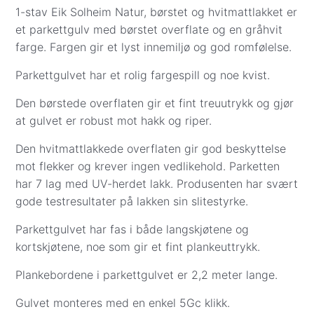
Fraktpris vises i kassen når du har lagt inn adresse
1-stav Eik Solheim Natur, børstet og hvitmattlakket er
og kontaktinformasjon.
et parkettgulv med børstet overflate og en gråhvit
farge. Fargen gir et lyst innemiljø og god romfølelse.
Vi leverer ikke til Svalbard, og innbæring er ikke
inkludert.
Parkettgulvet har et rolig fargespill og noe kvist.
Frakt til gateadresse (gulv, underlag og gulvlister):
Den børstede overflaten gir et fint treuutrykk og gjør
Sone 1 (0001–3519): Kr 1 999
at gulvet er robust mot hakk og riper.
Sone 2 (3520–7994): Kr 2 500
Den hvitmattlakkede overflaten gir god beskyttelse
Sone 3 (8000–9991): Kr 4 399
mot flekker og krever ingen vedlikehold. Parketten
Andre fraktpriser:
har 7 lag med UV-herdet lakk. Produsenten har svært
Såpe, pleieprodukter og monteringsverktøy:
gode testresultater på lakken sin slitestyrke.
Kr 299
Gulvprøver: Kr 57
Parkettgulvet har fas i både langskjøtene og
Betalingsalternativer i kassen:
kortskjøtene, noe som gir et fint plankeuttrykk.
Visa/Mastercard
– beløpet trekkes når varene
er bestilt hos leverandør eller reservert på
Plankebordene i parkettgulvet er 2,2 meter lange.
lager i Oslo. Parkett.no kontakter deg for å
Gulvet monteres med en enkel 5Gc klikk.
avtale eksakt dag og sted for levering eller