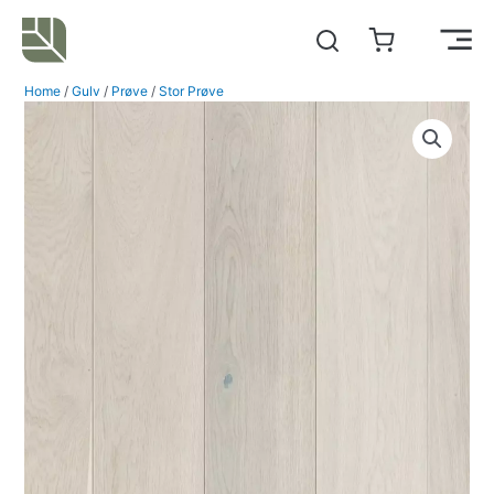
Hopp
rett
Main
til
Home
/
Gulv
/
Prøve
/
Stor Prøve
innholdet
Men