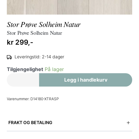
Stor Prøve Solheim Natur
Stor Prøve Solheim Natur
kr
299,-
Leveringstid: 2-14 dager
Tilgjengelighet
På lager
Stor
Legg i handlekurv
Prøve
Solheim
Varenummer:
D14180-XTRASP
Natur
antall
FRAKT OG BETALING
Vi tilbyr levering til gateadresse i hele Norge.