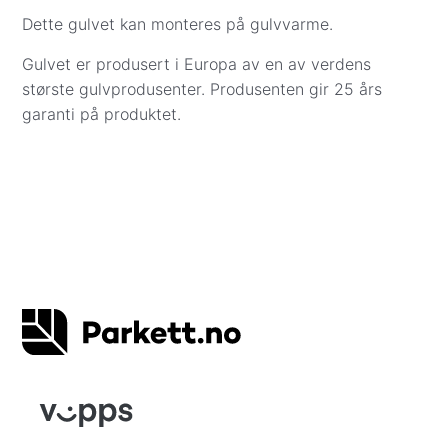
henting. Betaling med kredittkort er dekket av
Dette gulvet kan monteres på gulvvarme.
kredittkjøpsloven.
Gulvet er produsert i Europa av en av verdens
Vipps
– beløpet trekkes direkte fra din
største gulvprodusenter. Produsenten gir 25 års
bankkonto når varene er bestilt eller reservert
garanti på produktet.
på lager i Oslo. Vi kontakter deg for å avtale
levering.
Apple Pay
– betal enkelt og sikkert med Apple
Pay direkte i kassen.
Det er også mulig å bestille gulv via e-post eller
chat. Da sender vi en faktura på e-post. Når
bestilling og betaling er registrert, tar vi kontakt for
å avtale eksakt dag og sted for levering eller
henting.