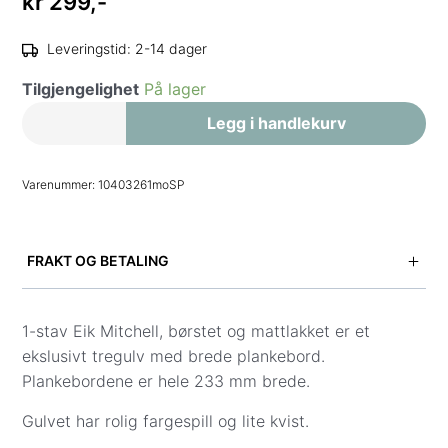
kr
299,-
Leveringstid: 2-14 dager
Tilgjengelighet
På lager
Stor
Legg i handlekurv
prøve
Mitchell
Varenummer:
10403261moSP
Mattlakket
antall
FRAKT OG BETALING
Vi tilbyr levering til gateadresse i hele Norge.
Fraktpris vises i kassen når du har lagt inn adresse
1-stav Eik Mitchell, børstet og mattlakket er et
og kontaktinformasjon.
ekslusivt tregulv med brede plankebord.
Plankebordene er hele 233 mm brede.
Vi leverer ikke til Svalbard, og innbæring er ikke
inkludert.
Gulvet har rolig fargespill og lite kvist.