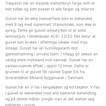
Frakt til gateadresse (gulv, underlag og gulvlister):
Tregulvet har en klassisk mellombrun farge som er
Sone 1 (0001–3519): Kr 1 999
helt tidløs og som passer til alle farger og stilarter.
Sone 2 (3520–7994): Kr 2 500
Gulvet har en ekte treoverflate som er behandlet
Sone 3 (8000–9991): Kr 4 399
med 8 lag med supermatt titaniumlakk, som ikke er
Andre fraktpriser:
synlig. Dette gir gulvet slitestyrken til et solid
Såpe, pleieprodukter og monteringsverktøy:
laminatgulv i sliteklassen AC6- 23/33. Det betyr at
Kr 299
gulvet kan brukes i offentlige lokaler med mye
Gulvprøver: Kr 57
slitasje. Gulvet har en livstidsgaranti mot
Betalingsalternativer i kassen:
gjennomslitning i private hjem. I tillegg gir lakken en
Visa/Mastercard
– beløpet trekkes når varene
veldig sterk motstand mot vannsøl. Gulvet har en
er bestilt hos leverandør eller reservert på
vannavvisende effekt i opptil 12 timer. Dette er
lager i Oslo. Parkett.no kontakter deg for å
grunnen til at gulvet får navnet Super Eik fra
avtale eksakt dag og sted for levering eller
leverandøren Moland Byggevarer i Danmark.
henting. Betaling med kredittkort er dekket av
kredittkjøpsloven.
Gulvet har en V-fas i langskjøter og kortskjøter. V-fas
Vipps
– beløpet trekkes direkte fra din
i gulvet er behandlet med anti bakteriel behandling
bankkonto når varene er bestilt eller reservert
og på denne måten unngår man at det samler seg
på lager i Oslo. Vi kontakter deg for å avtale
bakterier i gulvet.