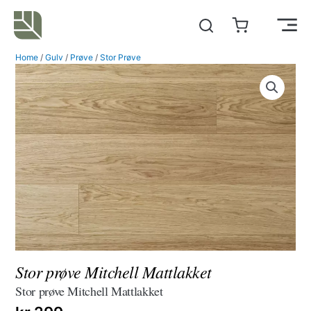
Hopp
rett
Main
til
Home
/
Gulv
/
Prøve
/
Stor Prøve
innholdet
Men
Stor prøve Mitchell Mattlakket
Stor prøve Mitchell Mattlakket