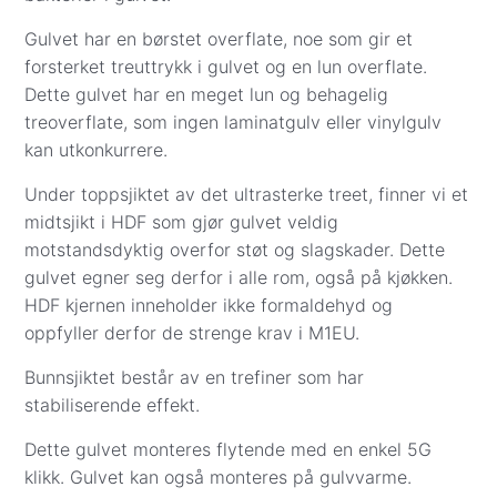
levering.
Apple Pay
– betal enkelt og sikkert med Apple
Gulvet har en børstet overflate, noe som gir et
Pay direkte i kassen.
forsterket treuttrykk i gulvet og en lun overflate.
Det er også mulig å bestille gulv via e-post eller
Dette gulvet har en meget lun og behagelig
chat. Da sender vi en faktura på e-post. Når
treoverflate, som ingen laminatgulv eller vinylgulv
bestilling og betaling er registrert, tar vi kontakt for
kan utkonkurrere.
å avtale eksakt dag og sted for levering eller
Under toppsjiktet av det ultrasterke treet, finner vi et
henting.
midtsjikt i HDF som gjør gulvet veldig
motstandsdyktig overfor støt og slagskader. Dette
gulvet egner seg derfor i alle rom, også på kjøkken.
HDF kjernen inneholder ikke formaldehyd og
oppfyller derfor de strenge krav i M1EU.
Bunnsjiktet består av en trefiner som har
stabiliserende effekt.
Dette gulvet monteres flytende med en enkel 5G
klikk. Gulvet kan også monteres på gulvvarme.