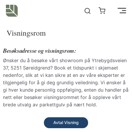
Hopp
rett
Main
til
innholdet
Men
Visningsrom
Besøksadresse og visningsrom:
Ønsker du å besøke vårt showroom på Ytrebygdsveien
37, 5251 Søreidgrend? Book et tidspunkt i skjemaet
nedenfor, slik at vi kan sikre at en av våre eksperter er
tilgjengelig for å gi deg grundig veiledning. Vi ønsker å
gi hver kunde personlig oppfølging, enten du handler på
nett eller besøker visningsrommet for å oppleve vårt
brede utvalg av parkettgulv på nært hold.
Avtal Visning