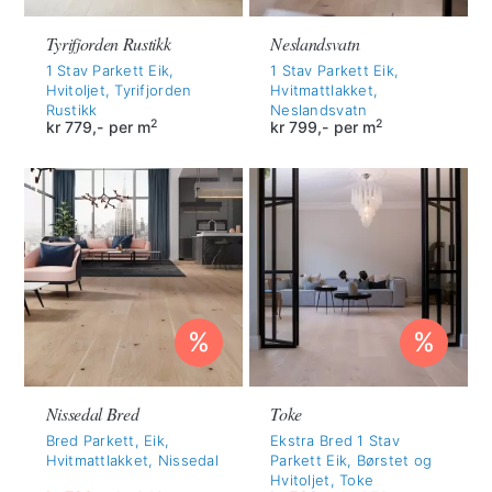
Tyrifjorden Rustikk
Neslandsvatn
1 Stav Parkett Eik,
1 Stav Parkett Eik,
Hvitoljet, Tyrifjorden
Hvitmattlakket,
Rustikk
Neslandsvatn
2
2
kr
779,-
per m
kr
799,-
per m
%
%
Nissedal Bred
Toke
Bred Parkett, Eik,
Ekstra Bred 1 Stav
Hvitmattlakket, Nissedal
Parkett Eik, Børstet og
Hvitoljet, Toke