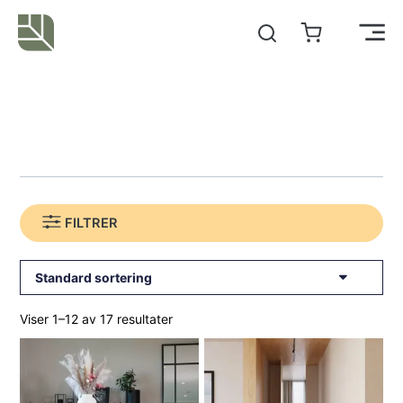
Hopp
rett
Main
til
innholdet
Men
FILTRER
Viser 1–12 av 17 resultater