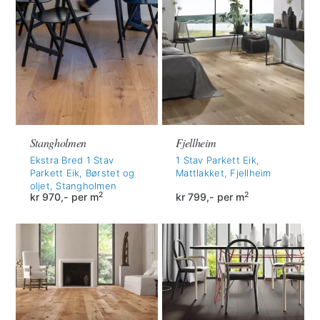
Stangholmen
Fjellheim
Ekstra Bred 1 Stav
1 Stav Parkett Eik,
Parkett Eik, Børstet og
Mattlakket, Fjellheim
oljet, Stangholmen
2
2
kr
970,-
per m
kr
799,-
per m