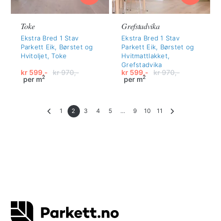
Toke
Grefstadvika
Ekstra Bred 1 Stav
Ekstra Bred 1 Stav
Parkett Eik, Børstet og
Parkett Eik, Børstet og
Hvitoljet, Toke
Hvitmattlakket,
Grefstadvika
kr
599,-
kr
970,-
kr
599,-
kr
970,-
2
2
per m
per m
Opprinnelig
Nåværende
Opprinnelig
Nåværende
pris
pris
pris
pris
var:
er:
var:
er:
kr 970,-.
kr 599,-.
kr 970,-.
kr 599,-.
1
2
3
4
5
…
9
10
11