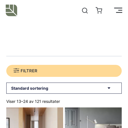
Hopp
rett
Main
til
innholdet
Men
FILTRER
Viser 13–24 av 121 resultater