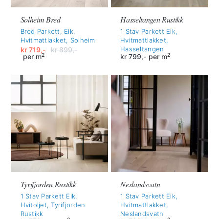
Solheim Bred
Hasseltangen Rustikk
Bred Parkett, Eik,
1 Stav Parkett Eik,
Hvitmattlakket, Solheim
Hvitmattlakket,
Hasseltangen
kr
719,-
kr
899,-
2
2
per m
kr
799,-
per m
Opprinnelig
Nåværende
pris
pris
var:
er:
kr 899,-.
kr 719,-.
Tyrifjorden Rustikk
Neslandsvatn
1 Stav Parkett Eik,
1 Stav Parkett Eik,
Hvitoljet, Tyrifjorden
Hvitmattlakket,
Rustikk
Neslandsvatn