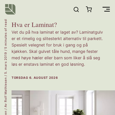
Hopp
rett
Main
til
5 minutes of reading
innholdet
Hva er Laminat?
Men
Vet du på hva laminat er laget av? Laminatgulv
er et rimelig og slitesterkt alternativ til parkett.
Spesielt velegnet for bruk i gang og på
/
kjøkken. Skal gulvet tåle hund, mange fester
5. mars 2019
med høye hæler eller barn som liker å slå seg
løs er enstavs laminat en god løsning.
/
TORSDAG 6. AUGUST 2026
Rolf Mathiesen
/ Av