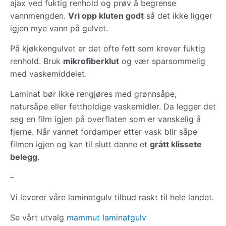
ajax ved fuktig renhold og prøv å begrense
vannmengden.
Vri opp kluten godt
så det ikke ligger
igjen mye vann på gulvet.
På kjøkkengulvet er det ofte fett som krever fuktig
renhold. Bruk
mikrofiberklut
og vær sparsommelig
med vaskemiddelet.
Laminat bør ikke rengjøres med grønnsåpe,
natursåpe eller fettholdige vaskemidler. Da legger det
seg en film igjen på overflaten som er vanskelig å
fjerne. Når vannet fordamper etter vask blir såpe
filmen igjen og kan til slutt danne et
grått klissete
belegg
.
–
Vi leverer våre laminatgulv tilbud raskt til hele landet.
Se vårt utvalg
mammut laminatgulv