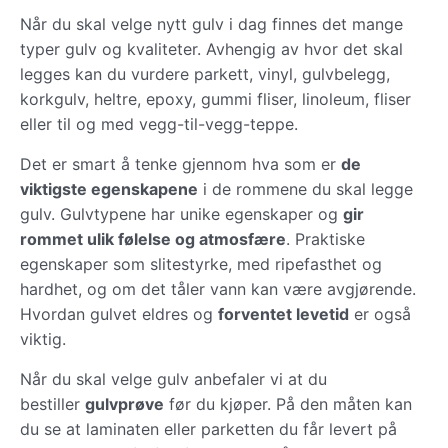
Når du skal velge nytt gulv i dag finnes det mange
typer gulv og kvaliteter. Avhengig av hvor det skal
legges kan du vurdere parkett, vinyl, gulvbelegg,
korkgulv, heltre, epoxy, gummi fliser, linoleum, fliser
eller til og med vegg-til-vegg-teppe.
Det er smart å tenke gjennom hva som er
de
viktigste egenskapene
i de rommene du skal legge
gulv. Gulvtypene har unike egenskaper og
gir
rommet ulik følelse og atmosfære
. Praktiske
egenskaper som slitestyrke, med ripefasthet og
hardhet, og om det tåler vann kan være avgjørende.
Hvordan gulvet eldres og
forventet levetid
er også
viktig.
Når du skal velge gulv anbefaler vi at du
bestiller
gulvprøve
før du kjøper. På den måten kan
du se at laminaten eller parketten du får levert på