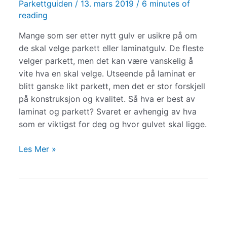
Parkettguiden
/
13. mars 2019
/
6 minutes of
reading
Mange som ser etter nytt gulv er usikre på om
de skal velge parkett eller laminatgulv. De fleste
velger parkett, men det kan være vanskelig å
vite hva en skal velge. Utseende på laminat er
blitt ganske likt parkett, men det er stor forskjell
på konstruksjon og kvalitet. Så hva er best av
laminat og parkett? Svaret er avhengig av hva
som er viktigst for deg og hvor gulvet skal ligge.
Parkett
Les Mer »
eller
Laminat?