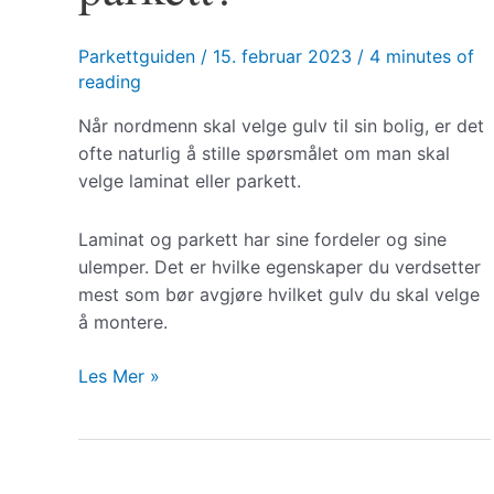
Parkettguiden
/
15. februar 2023
/
4 minutes of
reading
Når nordmenn skal velge gulv til sin bolig, er det
ofte naturlig å stille spørsmålet om man skal
velge laminat eller parkett.
Laminat og parkett har sine fordeler og sine
ulemper. Det er hvilke egenskaper du verdsetter
mest som bør avgjøre hvilket gulv du skal velge
å montere.
Hva
Les Mer »
skal
jeg
velge,
laminat