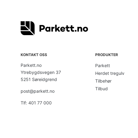
eller
parkett?
KONTAKT OSS
PRODUKTER
Parkett.no
Parkett
Ytrebygdsvegen 37
Herdet tregulv
5251 Søreidgrend
Tilbehør
Tilbud
post@parkett.no
Tlf: 401 77 000