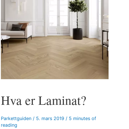
Hva er Laminat?
Parkettguiden
/
5. mars 2019
/
5 minutes of
reading